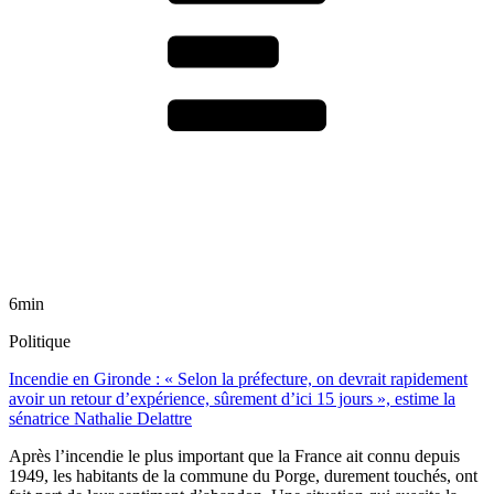
6min
Politique
Incendie en Gironde : « Selon la préfecture, on devrait rapidement
avoir un retour d’expérience, sûrement d’ici 15 jours », estime la
sénatrice Nathalie Delattre
Après l’incendie le plus important que la France ait connu depuis
1949, les habitants de la commune du Porge, durement touchés, ont