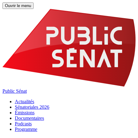
Ouvrir le menu
Public Sénat
Actualités
Sénatoriales 2026
Émissions
Documentaires
Podcasts
Programme