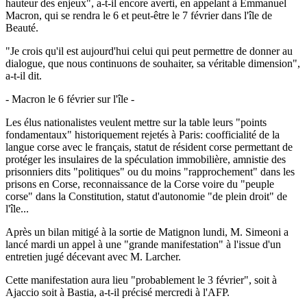
hauteur des enjeux", a-t-il encore averti, en appelant à Emmanuel
Macron, qui se rendra le 6 et peut-être le 7 février dans l'île de
Beauté.
"Je crois qu'il est aujourd'hui celui qui peut permettre de donner au
dialogue, que nous continuons de souhaiter, sa véritable dimension",
a-t-il dit.
- Macron le 6 février sur l'île -
Les élus nationalistes veulent mettre sur la table leurs "points
fondamentaux" historiquement rejetés à Paris: coofficialité de la
langue corse avec le français, statut de résident corse permettant de
protéger les insulaires de la spéculation immobilière, amnistie des
prisonniers dits "politiques" ou du moins "rapprochement" dans les
prisons en Corse, reconnaissance de la Corse voire du "peuple
corse" dans la Constitution, statut d'autonomie "de plein droit" de
l'île...
Après un bilan mitigé à la sortie de Matignon lundi, M. Simeoni a
lancé mardi un appel à une "grande manifestation" à l'issue d'un
entretien jugé décevant avec M. Larcher.
Cette manifestation aura lieu "probablement le 3 février", soit à
Ajaccio soit à Bastia, a-t-il précisé mercredi à l'AFP.