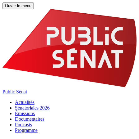
Ouvrir le menu
Public Sénat
Actualités
Sénatoriales 2026
Émissions
Documentaires
Podcasts
Programme