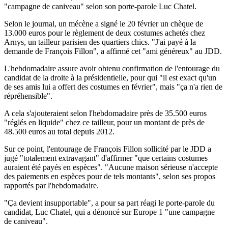
"campagne de caniveau" selon son porte-parole Luc Chatel.
Selon le journal, un mécène a signé le 20 février un chèque de
13.000 euros pour le règlement de deux costumes achetés chez
Arnys, un tailleur parisien des quartiers chics. "J'ai payé à la
demande de François Fillon", a affirmé cet "ami généreux" au JDD.
L'hebdomadaire assure avoir obtenu confirmation de l'entourage du
candidat de la droite à la présidentielle, pour qui "il est exact qu'un
de ses amis lui a offert des costumes en février", mais "ça n'a rien de
répréhensible".
A cela s'ajouteraient selon l'hebdomadaire près de 35.500 euros
"réglés en liquide" chez ce tailleur, pour un montant de près de
48.500 euros au total depuis 2012.
Sur ce point, l'entourage de François Fillon sollicité par le JDD a
jugé "totalement extravagant" d'affirmer "que certains costumes
auraient été payés en espèces". "Aucune maison sérieuse n'accepte
des paiements en espèces pour de tels montants", selon ses propos
rapportés par l'hebdomadaire.
"Ça devient insupportable", a pour sa part réagi le porte-parole du
candidat, Luc Chatel, qui a dénoncé sur Europe 1 "une campagne
de caniveau".