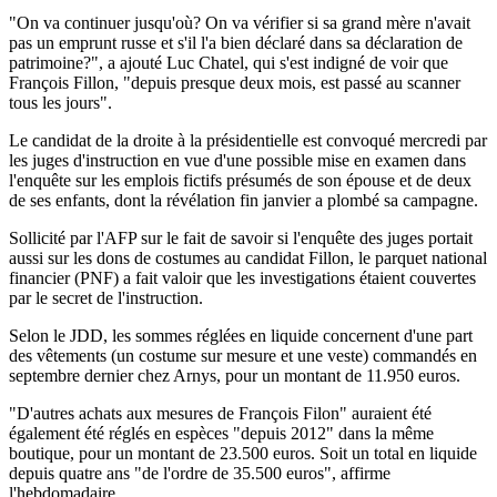
"On va continuer jusqu'où? On va vérifier si sa grand mère n'avait
pas un emprunt russe et s'il l'a bien déclaré dans sa déclaration de
patrimoine?", a ajouté Luc Chatel, qui s'est indigné de voir que
François Fillon, "depuis presque deux mois, est passé au scanner
tous les jours".
Le candidat de la droite à la présidentielle est convoqué mercredi par
les juges d'instruction en vue d'une possible mise en examen dans
l'enquête sur les emplois fictifs présumés de son épouse et de deux
de ses enfants, dont la révélation fin janvier a plombé sa campagne.
Sollicité par l'AFP sur le fait de savoir si l'enquête des juges portait
aussi sur les dons de costumes au candidat Fillon, le parquet national
financier (PNF) a fait valoir que les investigations étaient couvertes
par le secret de l'instruction.
Selon le JDD, les sommes réglées en liquide concernent d'une part
des vêtements (un costume sur mesure et une veste) commandés en
septembre dernier chez Arnys, pour un montant de 11.950 euros.
"D'autres achats aux mesures de François Filon" auraient été
également été réglés en espèces "depuis 2012" dans la même
boutique, pour un montant de 23.500 euros. Soit un total en liquide
depuis quatre ans "de l'ordre de 35.500 euros", affirme
l'hebdomadaire.