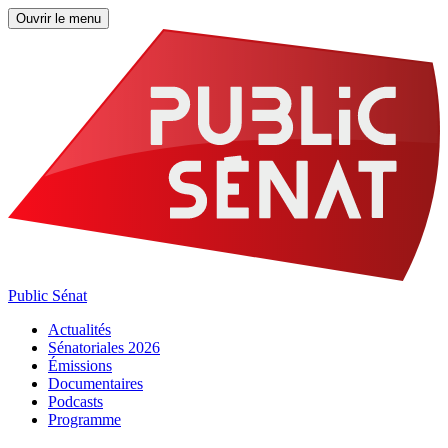
Ouvrir le menu
Public Sénat
Actualités
Sénatoriales 2026
Émissions
Documentaires
Podcasts
Programme