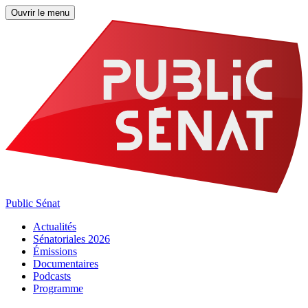
Ouvrir le menu
Public Sénat
Actualités
Sénatoriales 2026
Émissions
Documentaires
Podcasts
Programme