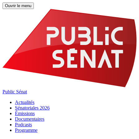
Ouvrir le menu
Public Sénat
Actualités
Sénatoriales 2026
Émissions
Documentaires
Podcasts
Programme