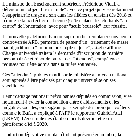
La ministre de l'Enseignement supérieur, Frédérique Vidal, a
défendu un "objectif très simple" avec ce projet qui vise notamment
à supprimer le tirage au sort dans les filières en tension dès 2018 et
réduire le taux d'échec en licence (61%): placer les étudiants "au
centre" de l'orientation, avec pour "seule boussole" leur réussite.
La nouvelle plateforme Parcoursup, qui doit remplacer sous peu la
controversée APB, permettra de passer d'un "traitement de masse"
par algorithme à "un principe simple et juste", a-t-elle affirmé.
Chaque université traitera la demande d'inscription de manière
personnalisée et répondra au vu des "attendus", compétences
requises pour être admis dans la filière souhaitée.
Ces "attendus", publiés mardi par le ministère au niveau national,
sont appelés à être précisés par chaque université selon ses
spécificités.
Leur "cadrage national" prévu par les députés en commission, vise
notamment à éviter la compétition entre établissements et les
inégalités sociales, en exigeant par exemple des prérequis coûteux
comme le Bafa, a expliqué à l'AFP le rapporteur Gabriel Attal
(LREM). L'ensemble des établissements devront être sur la
plateforme d'ici à 2020.
Traduction législative du plan étudiant présenté en octobre, la