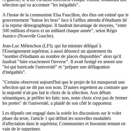
sélection qui va accentuer "les inégalités".
A l'instar de la communiste Elsa Faucillon, des élus ont estimé que le
gouvernement "baisse les bras" face à l'afflux attendu d'étudiants lié
à la reprise démographique. Il faudrait davantage de moyens, "entre
500 millions d'euros et un milliard chaque année", selon Régis
Juanico (Nouvelle Gauche).
Jean-Luc Mélenchon (LFI), qui fut ministre délégué à
l'Enseignement supérieur, a aussi dénoncé un ajustement du
"nombre d'étudiants au nombre de places disponibles" alors qu'il
faudrait "faire exactement l'inverse". Il avait fustigé en amont une
"loi qui barricade l'université" et "prépare une déflagration
d'inégalités".
"Certains observent aujourd'hui que le projet de loi masquerait une
sélection qui ne dit pas son nom. D'autres regrettent au contraire que
la majorité n'ait pas fait le choix de la sélection. Aux débats
sémantiques, je préfère les faits: non, notre choix n'est pas de fermer
les portes" de l'université, a plaidé de son côté le rapporteur.
Les députés ont engagé dans la soirée les discussions sur le volet
phare du texte, l'article 1 qui définit les nouvelles modalités
d'affectation dans le supérieur, Communistes et Insoumis tentant en
vain de le supprimer.