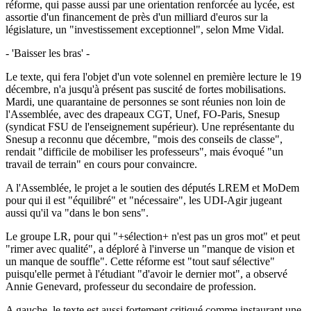
réforme, qui passe aussi par une orientation renforcée au lycée, est
assortie d'un financement de près d'un milliard d'euros sur la
législature, un "investissement exceptionnel", selon Mme Vidal.
- 'Baisser les bras' -
Le texte, qui fera l'objet d'un vote solennel en première lecture le 19
décembre, n'a jusqu'à présent pas suscité de fortes mobilisations.
Mardi, une quarantaine de personnes se sont réunies non loin de
l'Assemblée, avec des drapeaux CGT, Unef, FO-Paris, Snesup
(syndicat FSU de l'enseignement supérieur). Une représentante du
Snesup a reconnu que décembre, "mois des conseils de classe",
rendait "difficile de mobiliser les professeurs", mais évoqué "un
travail de terrain" en cours pour convaincre.
A l'Assemblée, le projet a le soutien des députés LREM et MoDem
pour qui il est "équilibré" et "nécessaire", les UDI-Agir jugeant
aussi qu'il va "dans le bon sens".
Le groupe LR, pour qui "+sélection+ n'est pas un gros mot" et peut
"rimer avec qualité", a déploré à l'inverse un "manque de vision et
un manque de souffle". Cette réforme est "tout sauf sélective"
puisqu'elle permet à l'étudiant "d'avoir le dernier mot", a observé
Annie Genevard, professeur du secondaire de profession.
A gauche, le texte est aussi fortement critiqué comme instaurant une