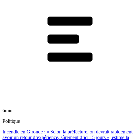
6min
Politique
Incendie en Gironde : « Selon la préfecture, on devrait rapidement
avoir un retour d’expérience, sûrement d’ici 15 jours », estime la