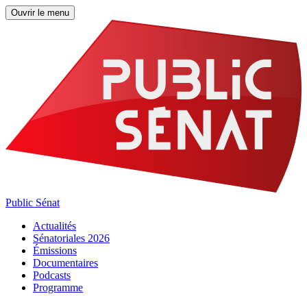
Ouvrir le menu
Public Sénat
Actualités
Sénatoriales 2026
Émissions
Documentaires
Podcasts
Programme