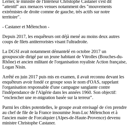
Lerner, le ministre de l'Intérieur Christophe Castaner s'est dit
"attentif" aux menaces venues notamment des "mouvements
extrémistes de droite comme de gauche, très actifs sur notre
territoire".
- Castaner et Mélenchon -
Depuis 2017, les enquêteurs ont déjà mené au moins deux autres
coups de filets antiterroristes visant l'ultradroite.
La DGSI avait notamment démantelé en octobre 2017 un
groupuscule dirigé par un jeune habitant de Vitrolles (Bouches-du-
Rhône) et ancien militant de l'organisation royaliste Action française,
Logan Nisin.
Arrêté en juin 2017 puis mis en examen, il avait reconnu devant les
enquêteurs avoir fondé ce groupe sous le nom d'OAS, rappelant
l'organisation responsable d'une campagne sanglante contre
l'indépendance de l'Algérie dans les années 1960. Son objectif:
"enclencher une re-migration basée sur la terreur".
Parmi les cibles potentielles, le groupe avait envisagé de s'en prendre
au chef de file de la France insoumise Jean-Luc Mélenchon et à
l'ancien maire de Forcalquier (Alpes-de-Haute-Provence) devenu
ministre Christophe Castaner.