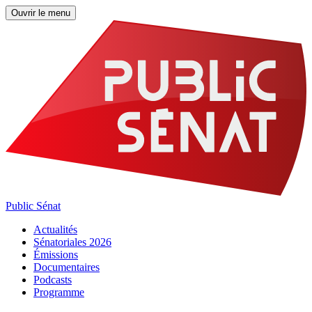
Ouvrir le menu
Public Sénat
Actualités
Sénatoriales 2026
Émissions
Documentaires
Podcasts
Programme