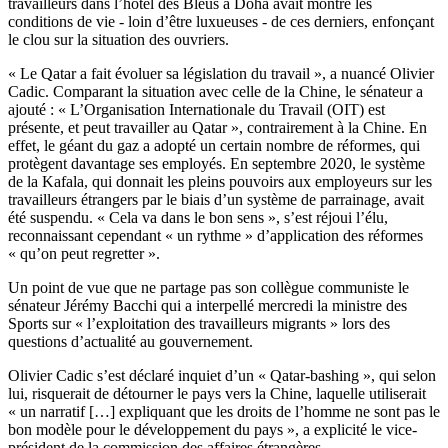
travailleurs dans l’hôtel des Bleus à Doha avait montré les
conditions de vie - loin d’être luxueuses - de ces derniers, enfonçant
le clou sur la situation des ouvriers.
« Le Qatar a fait évoluer sa législation du travail », a nuancé Olivier
Cadic. Comparant la situation avec celle de la Chine, le sénateur a
ajouté : « L’Organisation Internationale du Travail (OIT) est
présente, et peut travailler au Qatar », contrairement à la Chine. En
effet, le géant du gaz a adopté un certain nombre de réformes, qui
protègent davantage ses employés. En septembre 2020, le système
de la Kafala, qui donnait les pleins pouvoirs aux employeurs sur les
travailleurs étrangers par le biais d’un système de parrainage, avait
été suspendu. « Cela va dans le bon sens », s’est réjoui l’élu,
reconnaissant cependant « un rythme » d’application des réformes
« qu’on peut regretter ».
Un point de vue que ne partage pas son collègue communiste
le
sénateur Jérémy Bacchi qui a interpellé mercredi la ministre des
Sports sur « l’exploitation des travailleurs migrants » lors des
questions d’actualité au gouvernement.
Olivier Cadic s’est déclaré inquiet d’un « Qatar-bashing », qui selon
lui, risquerait de détourner le pays vers la Chine, laquelle utiliserait
« un narratif […] expliquant que les droits de l’homme ne sont pas le
bon modèle pour le développement du pays », a explicité le
vice-
président de la commission des affaires étrangères.