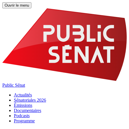
Ouvrir le menu
Public Sénat
Actualités
Sénatoriales 2026
Émissions
Documentaires
Podcasts
Programme