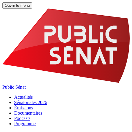
Ouvrir le menu
Public Sénat
Actualités
Sénatoriales 2026
Émissions
Documentaires
Podcasts
Programme