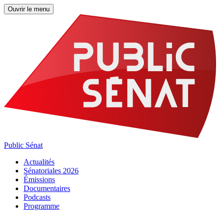
Ouvrir le menu
Public Sénat
Actualités
Sénatoriales 2026
Émissions
Documentaires
Podcasts
Programme