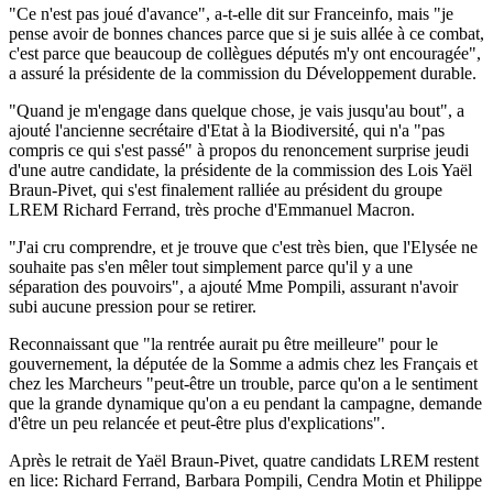
"Ce n'est pas joué d'avance", a-t-elle dit sur Franceinfo, mais "je
pense avoir de bonnes chances parce que si je suis allée à ce combat,
c'est parce que beaucoup de collègues députés m'y ont encouragée",
a assuré la présidente de la commission du Développement durable.
"Quand je m'engage dans quelque chose, je vais jusqu'au bout", a
ajouté l'ancienne secrétaire d'Etat à la Biodiversité, qui n'a "pas
compris ce qui s'est passé" à propos du renoncement surprise jeudi
d'une autre candidate, la présidente de la commission des Lois Yaël
Braun-Pivet, qui s'est finalement ralliée au président du groupe
LREM Richard Ferrand, très proche d'Emmanuel Macron.
"J'ai cru comprendre, et je trouve que c'est très bien, que l'Elysée ne
souhaite pas s'en mêler tout simplement parce qu'il y a une
séparation des pouvoirs", a ajouté Mme Pompili, assurant n'avoir
subi aucune pression pour se retirer.
Reconnaissant que "la rentrée aurait pu être meilleure" pour le
gouvernement, la députée de la Somme a admis chez les Français et
chez les Marcheurs "peut-être un trouble, parce qu'on a le sentiment
que la grande dynamique qu'on a eu pendant la campagne, demande
d'être un peu relancée et peut-être plus d'explications".
Après le retrait de Yaël Braun-Pivet, quatre candidats LREM restent
en lice: Richard Ferrand, Barbara Pompili, Cendra Motin et Philippe