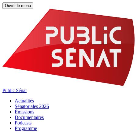
Ouvrir le menu
Public Sénat
Actualités
Sénatoriales 2026
Émissions
Documentaires
Podcasts
Programme