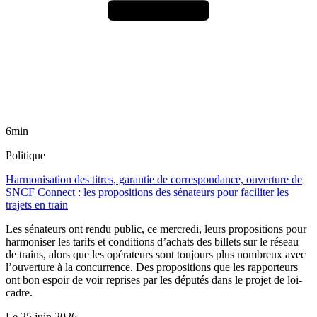
6min
Politique
Harmonisation des titres, garantie de correspondance, ouverture de
SNCF Connect : les propositions des sénateurs pour faciliter les
trajets en train
Les sénateurs ont rendu public, ce mercredi, leurs propositions pour
harmoniser les tarifs et conditions d’achats des billets sur le réseau
de trains, alors que les opérateurs sont toujours plus nombreux avec
l’ouverture à la concurrence. Des propositions que les rapporteurs
ont bon espoir de voir reprises par les députés dans le projet de loi-
cadre.
Le
25 juin 2026