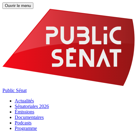
Ouvrir le menu
Public Sénat
Actualités
Sénatoriales 2026
Émissions
Documentaires
Podcasts
Programme