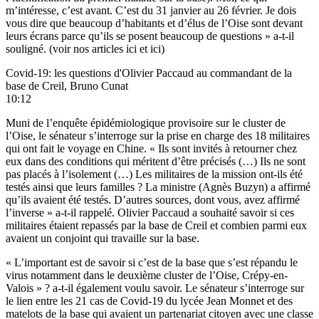
m’intéresse, c’est avant. C’est du 31 janvier au 26 février. Je dois
vous dire que beaucoup d’habitants et d’élus de l’Oise sont devant
leurs écrans parce qu’ils se posent beaucoup de questions » a-t-il
souligné. (voir nos articles
ici
et
ici)
Covid-19: les questions d'Olivier Paccaud au commandant de la
base de Creil, Bruno Cunat
10:12
Muni de l’enquête épidémiologique provisoire sur le cluster de
l’Oise, le sénateur s’interroge sur la prise en charge des 18 militaires
qui ont fait le voyage en Chine. « Ils sont invités à retourner chez
eux dans des conditions qui méritent d’être précisés (…) Ils ne sont
pas placés à l’isolement (…) Les militaires de la mission ont-ils été
testés ainsi que leurs familles ? La ministre (Agnès Buzyn) a affirmé
qu’ils avaient été testés. D’autres sources, dont vous, avez affirmé
l’inverse » a-t-il rappelé. Olivier Paccaud a souhaité savoir si ces
militaires étaient repassés par la base de Creil et combien parmi eux
avaient un conjoint qui travaille sur la base.
« L’important est de savoir si c’est de la base que s’est répandu le
virus notamment dans le deuxième cluster de l’Oise, Crépy-en-
Valois » ? a-t-il également voulu savoir. Le sénateur s’interroge sur
le lien entre les 21 cas de Covid-19 du lycée Jean Monnet et des
matelots de la base qui avaient un partenariat citoyen avec une classe