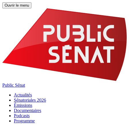
Ouvrir le menu
Public Sénat
Actualités
Sénatoriales 2026
Émissions
Documentaires
Podcasts
Programme