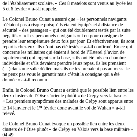
de l’établissement scolaire. « Ces 8 matelots sont venus au lycée les
5 et 6 février » a-t-il rappelé.
Le Colonel Bruno Cunat a assuré que « les personnels navigants
n’étaient pas à risque puisqu’ils étaient équipés et à distance de
sécurité » des passagers « qui ont été doublement testés par la suite
négatifs ». « Les personnels navigants ont eu pour consigne de
prendre leur température deux fois par jour. Et effectivement, ils sont
repartis chez eux. Ils n’ont pas été testés » a-t-il confirmé. En ce qui
concerne les militaires qui étaient à bord de l’Esterel (l’avion de
rapatriement) qui logent sur la base, « ils ont été mis en chambre
individuelle et s’ils devaient prendre leurs repas, ils les prenaient
(…) dans une salle dédiée mais ils ne les prenaient pas au mess. Je
ne peux pas vous le garantir mais c’était la consigne qui a été
donnée » a-t-il reconnu.
Enfin, le Colonel Bruno Cunat a estimé que le possible lien entre les
deux clusters de l’Oise s’oriente plutôt « de Crépy vers la base ».
« Les premiers symptômes des malades de Crépy sont apparus entre
er
le 14 janvier et le 1
février donc avant le vol de Wuhan » a-t-il
relevé.
Le Colonel Bruno Cunat évoque un possible lien entre les deux
clusters de l’Oise plutôt « de Crépy en Valois vers la base militaire »
04:49