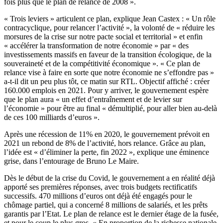
fois plus que le plan de relance de 2008 ».
« Trois leviers » articulent ce plan, explique Jean Castex : « Un rôle
contracyclique, pour relancer l’activité », la volonté de « réduire les
morsures de la crise sur notre pacte social et territorial » et enfin
« accélérer la transformation de notre économie » par « des
investissements massifs en faveur de la transition écologique, de la
souveraineté et de la compétitivité économique ». « Ce plan de
relance vise à faire en sorte que notre économie ne s’effondre pas »
a-t-il dit un peu plus tôt, ce matin sur RTL. Objectif affiché : créer
160.000 emplois en 2021. Pour y arriver, le gouvernement espère
que le plan aura « un effet d’entraînement et de levier sur
l’économie » pour être au final « démultiplié, pour aller bien au-delà
de ces 100 milliards d’euros ».
Après une récession de 11% en 2020, le gouvernement prévoit en
2021 un rebond de 8% de l’activité, hors relance. Grâce au plan,
l’idée est « d’éliminer la perte, fin 2022 », explique une éminence
grise, dans l’entourage de Bruno Le Maire.
Dès le début de la crise du Covid, le gouvernement a en réalité déjà
apporté ses premières réponses, avec trois budgets rectificatifs
successifs. 470 millions d’euros ont déjà été engagés pour le
chômage partiel, qui a concerné 8 millions de salariés, et les prêts
garantis par l’Etat. Le plan de relance est le dernier étage de la fusée,
et pour le coup le plus gros. « En proportion de la richesse nationale,