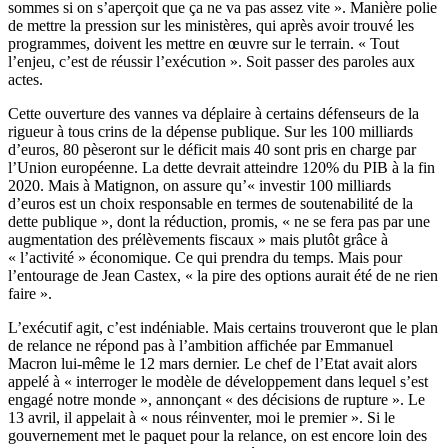
sommes si on s’aperçoit que ça ne va pas assez vite ». Manière polie
de mettre la pression sur les ministères, qui après avoir trouvé les
programmes, doivent les mettre en œuvre sur le terrain. « Tout
l’enjeu, c’est de réussir l’exécution ». Soit passer des paroles aux
actes.
Cette ouverture des vannes va déplaire à certains défenseurs de la
rigueur à tous crins de la dépense publique. Sur les 100 milliards
d’euros, 80 pèseront sur le déficit mais 40 sont pris en charge par
l’Union européenne. La dette devrait atteindre 120% du PIB à la fin
2020. Mais à Matignon, on assure qu’« investir 100 milliards
d’euros est un choix responsable en termes de soutenabilité de la
dette publique », dont la réduction, promis, « ne se fera pas par une
augmentation des prélèvements fiscaux » mais plutôt grâce à
« l’activité » économique. Ce qui prendra du temps. Mais pour
l’entourage de Jean Castex, « la pire des options aurait été de ne rien
faire ».
L’exécutif agit, c’est indéniable. Mais certains trouveront que le plan
de relance ne répond pas à l’ambition affichée par Emmanuel
Macron lui-même le 12 mars dernier. Le chef de l’Etat
avait alors
appelé
à « interroger le modèle de développement dans lequel s’est
engagé notre monde », annonçant « des décisions de rupture ». Le
13 avril, il appelait à « nous réinventer, moi le premier ». Si le
gouvernement met le paquet pour la relance, on est encore loin des