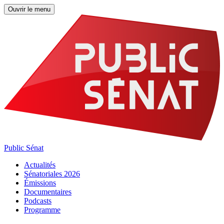
Ouvrir le menu
Public Sénat
Actualités
Sénatoriales 2026
Émissions
Documentaires
Podcasts
Programme