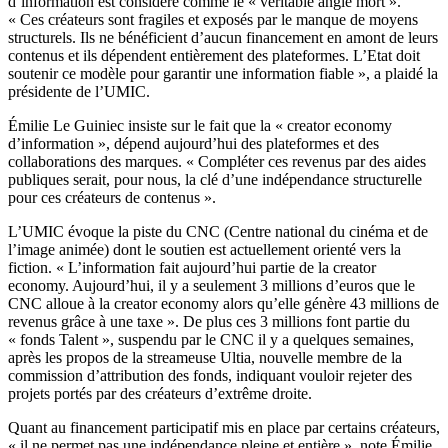
d’information est considéré comme le « véritable angle mort ».
« Ces créateurs sont fragiles et exposés par le manque de moyens
structurels. Ils ne bénéficient d’aucun financement en amont de leurs
contenus et ils dépendent entièrement des plateformes. L’Etat doit
soutenir ce modèle pour garantir une information fiable », a plaidé la
présidente de l’UMIC.
Émilie Le Guiniec insiste sur le fait que la « creator economy
d’information », dépend aujourd’hui des plateformes et des
collaborations des marques. « Compléter ces revenus par des aides
publiques serait, pour nous, la clé d’une indépendance structurelle
pour ces créateurs de contenus ».
L’UMIC évoque la piste du CNC (Centre national du cinéma et de
l’image animée) dont le soutien est actuellement orienté vers la
fiction. « L’information fait aujourd’hui partie de la creator
economy. Aujourd’hui, il y a seulement 3 millions d’euros que le
CNC alloue à la creator economy alors qu’elle génère 43 millions de
revenus grâce à une taxe ». De plus ces 3 millions font partie du
« fonds Talent », suspendu par le CNC il y a quelques semaines,
après les propos de la streameuse Ultia, nouvelle membre de la
commission d’attribution des fonds, indiquant vouloir rejeter des
projets portés par des créateurs d’extrême droite.
Quant au financement participatif mis en place par certains créateurs,
« il ne permet pas une indépendance pleine et entière », note Émilie