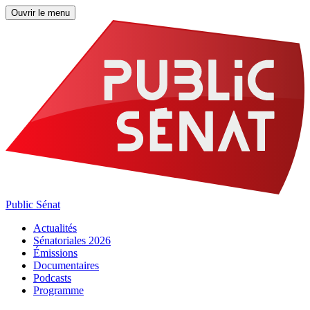
Ouvrir le menu
Public Sénat
Actualités
Sénatoriales 2026
Émissions
Documentaires
Podcasts
Programme