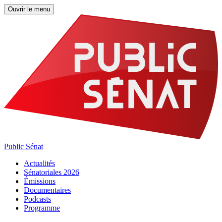
Ouvrir le menu
Public Sénat
Actualités
Sénatoriales 2026
Émissions
Documentaires
Podcasts
Programme