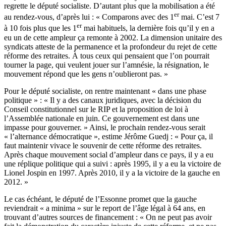
regrette le député socialiste. D’autant plus que la mobilisation a été
er
au rendez-vous, d’après lui : « Comparons avec des 1
mai. C’est 7
er
à 10 fois plus que les 1
mai habituels, la dernière fois qu’il y en a
eu un de cette ampleur ça remonte à 2002. La dimension unitaire des
syndicats atteste de la permanence et la profondeur du rejet de cette
réforme des retraites. À tous ceux qui pensaient que l’on pourrait
tourner la page, qui veulent jouer sur l’amnésie, la résignation, le
mouvement répond que les gens n’oublieront pas. »
Pour le député socialiste, on rentre maintenant « dans une phase
politique » : « Il y a des canaux juridiques, avec la décision du
Conseil constitutionnel sur le RIP et la proposition de loi à
l’Assemblée nationale en juin. Ce gouvernement est dans une
impasse pour gouverner. » Ainsi, le prochain rendez-vous serait
« l’alternance démocratique », estime Jérôme Guedj : « Pour ça, il
faut maintenir vivace le souvenir de cette réforme des retraites.
Après chaque mouvement social d’ampleur dans ce pays, il y a eu
une réplique politique qui a suivi : après 1995, il y a eu la victoire de
Lionel Jospin en 1997. Après 2010, il y a la victoire de la gauche en
2012. »
Le cas échéant, le député de l’Essonne promet que la gauche
reviendrait « a minima » sur le report de l’âge légal à 64 ans, en
trouvant d’autres sources de financement : « On ne peut pas avoir