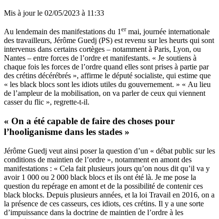
Mis à jour le
02/05/2023 à 11:33
er
Au lendemain des manifestations du 1
mai, journée internationale
des travailleurs, Jérôme Guedj (PS) est revenu sur les heurts qui sont
intervenus dans certains cortèges – notamment à Paris, Lyon, ou
Nantes – entre forces de l’ordre et manifestants. « Je soutiens à
chaque fois les forces de l’ordre quand elles sont prises à partie par
des crétins décérébrés », affirme le député socialiste, qui estime que
« les black blocs sont les idiots utiles du gouvernement. » « Au lieu
de l’ampleur de la mobilisation, on va parler de ceux qui viennent
casser du flic », regrette-t-il.
« On a été capable de faire des choses pour
l’hooliganisme dans les stades »
Jérôme Guedj veut ainsi poser la question d’un « débat public sur les
conditions de maintien de l’ordre », notamment en amont des
manifestations : « Cela fait plusieurs jours qu’on nous dit qu’il va y
avoir 1 000 ou 2 000 black blocs et ils ont été là. Je me pose la
question du repérage en amont et de la possibilité de contenir ces
black blocks. Depuis plusieurs années, et la loi Travail en 2016, on a
la présence de ces casseurs, ces idiots, ces crétins. Il y a une sorte
d’impuissance dans la doctrine de maintien de l’ordre à les