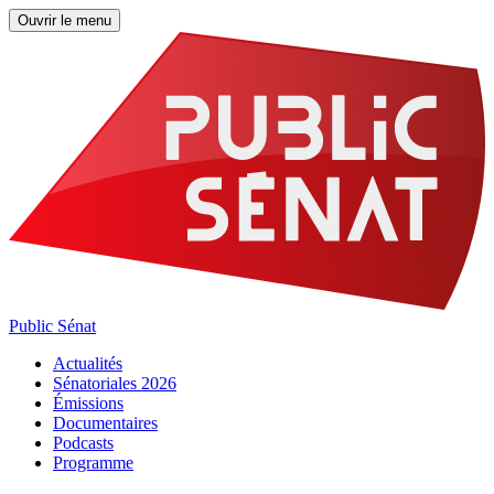
Ouvrir le menu
Public Sénat
Actualités
Sénatoriales 2026
Émissions
Documentaires
Podcasts
Programme