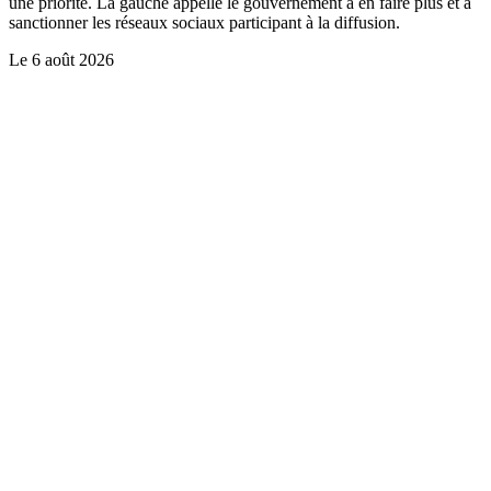
une priorité. La gauche appelle le gouvernement à en faire plus et à
sanctionner les réseaux sociaux participant à la diffusion.
Le
6 août 2026