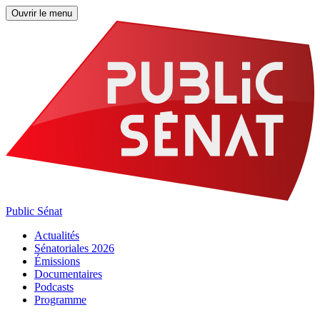
Ouvrir le menu
Public Sénat
Actualités
Sénatoriales 2026
Émissions
Documentaires
Podcasts
Programme