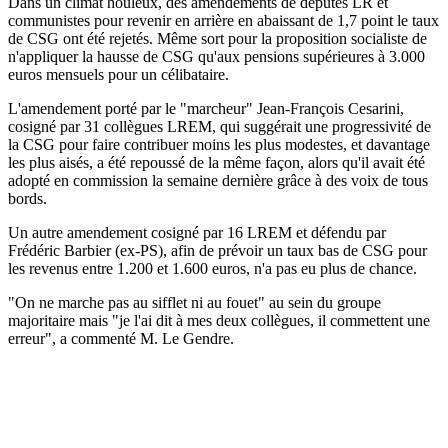
Dans un climat houleux, des amendements de députés LR et
communistes pour revenir en arrière en abaissant de 1,7 point le taux
de CSG ont été rejetés. Même sort pour la proposition socialiste de
n'appliquer la hausse de CSG qu'aux pensions supérieures à 3.000
euros mensuels pour un célibataire.
L'amendement porté par le "marcheur" Jean-François Cesarini,
cosigné par 31 collègues LREM, qui suggérait une progressivité de
la CSG pour faire contribuer moins les plus modestes, et davantage
les plus aisés, a été repoussé de la même façon, alors qu'il avait été
adopté en commission la semaine dernière grâce à des voix de tous
bords.
Un autre amendement cosigné par 16 LREM et défendu par
Frédéric Barbier (ex-PS), afin de prévoir un taux bas de CSG pour
les revenus entre 1.200 et 1.600 euros, n'a pas eu plus de chance.
"On ne marche pas au sifflet ni au fouet" au sein du groupe
majoritaire mais "je l'ai dit à mes deux collègues, il commettent une
erreur", a commenté M. Le Gendre.