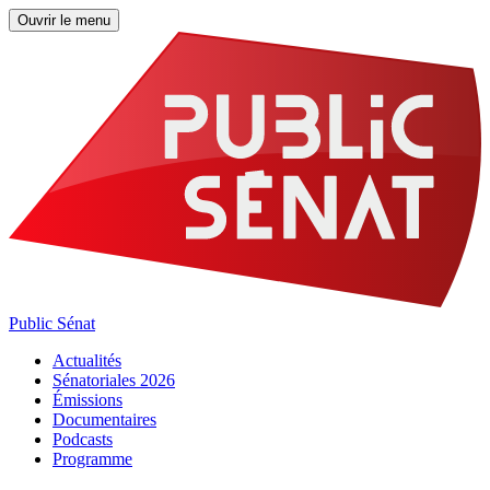
Ouvrir le menu
Public Sénat
Actualités
Sénatoriales 2026
Émissions
Documentaires
Podcasts
Programme