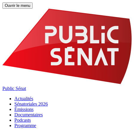
Ouvrir le menu
Public Sénat
Actualités
Sénatoriales 2026
Émissions
Documentaires
Podcasts
Programme