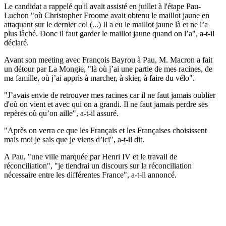
Le candidat a rappelé qu'il avait assisté en juillet à l'étape Pau-
Luchon "où Christopher Froome avait obtenu le maillot jaune en
attaquant sur le dernier col (...) Il a eu le maillot jaune là et ne l’a
plus lâché. Donc il faut garder le maillot jaune quand on l’a", a-t-il
déclaré.
Avant son meeting avec François Bayrou à Pau, M. Macron a fait
un détour par La Mongie, "là où j’ai une partie de mes racines, de
ma famille, où j’ai appris à marcher, à skier, à faire du vélo".
"J’avais envie de retrouver mes racines car il ne faut jamais oublier
d'où on vient et avec qui on a grandi. Il ne faut jamais perdre ses
repères où qu’on aille", a-t-il assuré.
"Après on verra ce que les Français et les Françaises choisissent
mais moi je sais que je viens d’ici", a-t-il dit.
A Pau, "une ville marquée par Henri IV et le travail de
réconciliation", "je tiendrai un discours sur la réconciliation
nécessaire entre les différentes France", a-t-il annoncé.