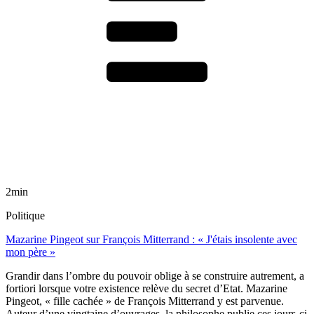
2min
Politique
Mazarine Pingeot sur François Mitterrand : « J'étais insolente avec
mon père »
Grandir dans l’ombre du pouvoir oblige à se construire autrement, a
fortiori lorsque votre existence relève du secret d’Etat. Mazarine
Pingeot, « fille cachée » de François Mitterrand y est parvenue.
Auteur d’une vingtaine d’ouvrages, la philosophe publie ces jours-ci