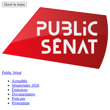
Ouvrir le menu
Public Sénat
Actualités
Sénatoriales 2026
Émissions
Documentaires
Podcasts
Programme