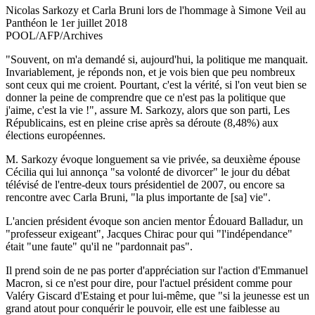
Nicolas Sarkozy et Carla Bruni lors de l'hommage à Simone Veil au
Panthéon le 1er juillet 2018
POOL/AFP/Archives
"Souvent, on m'a demandé si, aujourd'hui, la politique me manquait.
Invariablement, je réponds non, et je vois bien que peu nombreux
sont ceux qui me croient. Pourtant, c'est la vérité, si l'on veut bien se
donner la peine de comprendre que ce n'est pas la politique que
j'aime, c'est la vie !", assure M. Sarkozy, alors que son parti, Les
Républicains, est en pleine crise après sa déroute (8,48%) aux
élections européennes.
M. Sarkozy évoque longuement sa vie privée, sa deuxième épouse
Cécilia qui lui annonça "sa volonté de divorcer" le jour du débat
télévisé de l'entre-deux tours présidentiel de 2007, ou encore sa
rencontre avec Carla Bruni, "la plus importante de [sa] vie".
L'ancien président évoque son ancien mentor Édouard Balladur, un
"professeur exigeant", Jacques Chirac pour qui "l'indépendance"
était "une faute" qu'il ne "pardonnait pas".
Il prend soin de ne pas porter d'appréciation sur l'action d'Emmanuel
Macron, si ce n'est pour dire, pour l'actuel président comme pour
Valéry Giscard d'Estaing et pour lui-même, que "si la jeunesse est un
grand atout pour conquérir le pouvoir, elle est une faiblesse au