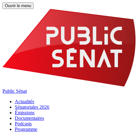
Ouvrir le menu
Public Sénat
Actualités
Sénatoriales 2026
Émissions
Documentaires
Podcasts
Programme