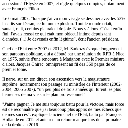
accession à l'Elysée en 2007, et règle quelques comptes, notamment
avec François Fillon.
Le 6 mai 2007, "lorsque j'ai vu mon visage se dessiner avec les 53%
inscrits sur l'écran, ce fut une explosion. Tout le monde criait,
sautait, riait, certains pleuraient de joie. Nous y étions. C'était enfin
fini. J'avais réussi ce qui était mon objectif intime depuis tant
d'années. (...) Je devenais enfin légitime", écrit l'ancien président.
Chef de l'Etat entre 2007 et 2012, M. Sarkozy évoque longuement
son parcours politique, qui a débuté par une réunion du RPR à Nice
en 1975, suivie d'une rencontre à Matignon avec le Premier ministre
d'alors, Jacques Chirac, omniprésent au fil des 360 pages de ce
premier tome.
Il narre, sur un ton direct, son ascension vers la magistrature
suprême, notamment son passage au ministère de l'Intérieur (2002-
2004, 2005-2007), "un peu plus de trois années qui furent les plus
heureuses de ma vie sur le plan professionnel".
"J'aime gagner. Je me suis toujours battu pour la victoire, mais force
est de reconnaître que j'ai beaucoup plus appris de mes échecs que
de mes succès", explique l'ancien chef de l'État, battu par François
Hollande en 2012 et auteur d'un retour manqué lors de la primaire
de la droite en 2016.