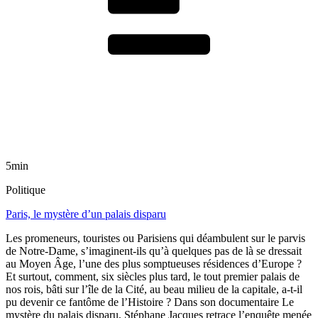
5min
Politique
Paris, le mystère d’un palais disparu
Les promeneurs, touristes ou Parisiens qui déambulent sur le parvis
de Notre-Dame, s’imaginent-ils qu’à quelques pas de là se dressait
au Moyen Âge, l’une des plus somptueuses résidences d’Europe ?
Et surtout, comment, six siècles plus tard, le tout premier palais de
nos rois, bâti sur l’île de la Cité, au beau milieu de la capitale, a-t-il
pu devenir ce fantôme de l’Histoire ? Dans son documentaire Le
mystère du palais disparu, Stéphane Jacques retrace l’enquête menée