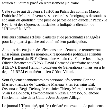
soutien au journal placé en redressement judiciaire.
Cette soirée qui débutera à 18H00 au Palais des congrès Marcel
Dufriche à Montreuil verra se succéder des témoignages de soutiens
et d'amis du quotidien, une prise de parole de son directeur Patrick le
Hyaric, et des séquences musicales, a indiqué la direction de
"L'Huma" à l'AFP.
Plusieurs centaines d'élus, d'artistes et de personnalités engagées
pour la plupart à gauche ont confirmé leur participation.
A moins de cent jours des élections européennes, se retrouveront
ainsi réunis, parmi les nombreux responsables politiques attendus,
Pierre Laurent du PCF, Clémentine Autain (La France Insoumise),
Olivier Besancenot (NPA), David Cormand (secrétaire national
d'EELV), Benoît Hamon (fondateur de Génération.s), mais aussi le
député LREM et mathématicien Cédric Villani.
Sont également annoncées des personnalités comme Corinne
Masiero (l'actrice de "Capitaine Marleau"), les écrivains Erik
Orsenna et Régis Debray, le cuisinier Thierry Marx, le comédien
Yvan Le Bolloc'h, l'ex-footballeur Vikash Dhorasoo, ou encore
l'ancien ministre de la Culture Jean-Jacques Aillagon.
Le journal L'Humanité, qui s'est déclaré en cessation de paiements