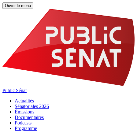
Ouvrir le menu
Public Sénat
Actualités
Sénatoriales 2026
Émissions
Documentaires
Podcasts
Programme