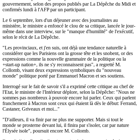
gouvernement, selon des propos publiés par La Dépêche du Midi et
confirmés lundi à l'AFP par un participant.
Le 6 septembre, lors d'un déjeuner avec des journalistes au
ministère, le ministre a enfoncé le clou de sa critique, lancée le jour-
même dans une interview, sur le "manque d'humilité" de l'exécutif,
selon le récit de La Dépêche.
"Les provinciaux, et j'en suis, ont déjà une tendance naturelle à
considérer que les Parisiens ont la grosse tête et les snobent, or des
expressions comme la nouvelle grammaire de la politique ou la
+start-up nation+, ils ne s'y reconnaissent pas", a regretté M.
Collomb, visant deux expressions symboliques du "nouveau
monde" politique porté par Emmanuel Macron et ses soutiens.
Interrogé sur le fait de savoir s'il a exprimé cette critique au chef de
l'Etat, le ministre de l'Intérieur déplore, selon la Dépêche: "Nous ne
sommes pas nombreux à pouvoir encore lui parler. Ceux qui parlent
franchement à Macron sont ceux qui étaient là dès le début: Ferrand,
Castaner, Griveaux et moi..."
"D'ailleurs, il va finir par ne plus me supporter. Mais si tout le
monde se prosterne devant lui, il finira par s'isoler, car par nature
l'Élysée isole", poursuit encore M. Collomb.