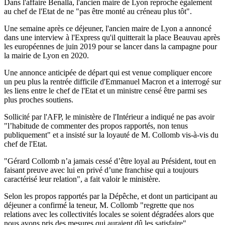
Dans l'affaire Benalla, l'ancien maire de Lyon reproche également
au chef de l'Etat de ne "pas être monté au créneau plus tôt".
Une semaine après ce déjeuner, l'ancien maire de Lyon a annoncé
dans une interview à l'Express qu'il quitterait la place Beauvau après
les européennes de juin 2019 pour se lancer dans la campagne pour
la mairie de Lyon en 2020.
Une annonce anticipée de départ qui est venue compliquer encore
un peu plus la rentrée difficile d'Emmanuel Macron et a interrogé sur
les liens entre le chef de l'Etat et un ministre censé être parmi ses
plus proches soutiens.
Sollicité par l'AFP, le ministère de l'Intérieur a indiqué ne pas avoir
"l’habitude de commenter des propos rapportés, non tenus
publiquement" et a insisté sur la loyauté de M. Collomb vis-à-vis du
chef de l'Etat.
"Gérard Collomb n’a jamais cessé d’être loyal au Président, tout en
faisant preuve avec lui en privé d’une franchise qui a toujours
caractérisé leur relation", a fait valoir le ministère.
Selon les propos rapportés par la Dépêche, et dont un participant au
déjeuner a confirmé la teneur, M. Collomb "regrette que nos
relations avec les collectivités locales se soient dégradées alors que
nous avons pris des mesures qui auraient dû les satisfaire".