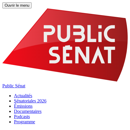
Ouvrir le menu
Public Sénat
Actualités
Sénatoriales 2026
Émissions
Documentaires
Podcasts
Programme