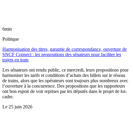
6min
Politique
Harmonisation des titres, garantie de correspondance, ouverture de
SNCF Connect : les propositions des sénateurs pour faciliter les
trajets en train
Les sénateurs ont rendu public, ce mercredi, leurs propositions pour
harmoniser les tarifs et conditions d’achats des billets sur le réseau
de trains, alors que les opérateurs sont toujours plus nombreux avec
l’ouverture à la concurrence. Des propositions que les rapporteurs
ont bon espoir de voir reprises par les députés dans le projet de loi-
cadre.
Le
25 juin 2026