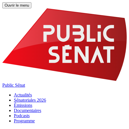
Ouvrir le menu
Public Sénat
Actualités
Sénatoriales 2026
Émissions
Documentaires
Podcasts
Programme