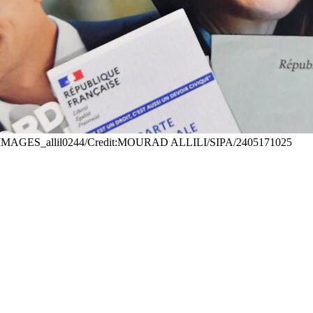
ALLILIMAGES_allil0244/Credit:MOURAD ALLILI/SIPA/2405171025