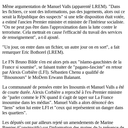
Même argumentation de Manuel Valls (apparenté LREM). "Dans
les fichiers, ce sont des informations, pas des jugements, alors oui ce
serait la République des suspects" si une telle disposition était votée,
a estimé l'ancien Premier ministre et ministre de l'Intérieur socialiste.
"On ne peut pas être dans l'approximation dans la lutte contre le
terrorisme. Cela mettrait en cause l'efficacité du travail des services
de renseignement", a-t-il ajouté.
"Un jour, on entre dans un fichier, un autre jour on en sort", a fait
remarquer Eric Bothorel (LREM).
Le FN Bruno Bilde s'en est alors pris aux "islamo-gauchistes de la
France si soumise", se faisant traiter de "pagano-fasciste" en retour
par Alexis Corbière (LFI). Sébastien Chenu a qualifié de
"Bisounours" le MoDem Erwann Balanant.
La communauté de pensées entre les Insoumis et Manuel Valls a été
de courte durée. Alexis Corbière a reproché à l'ex-Premier ministre
de "parler comme le FN quand il s'agit de taper sur La France
insoumise dans les médias". Manuel Valls a alors dénoncé des
"liens" selon lui entre LFI et "ceux qui représentent un danger dans
les quartiers".
Les députés ont par ailleurs rejeté un amendements de Marine
Brenier (Constructifs) sur l'information des maires de la présence de