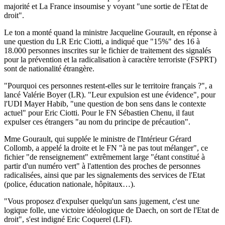
majorité et La France insoumise y voyant "une sortie de l'Etat de
droit".
Le ton a monté quand la ministre Jacqueline Gourault, en réponse à
une question du LR Eric Ciotti, a indiqué que "15%" des 16 à
18.000 personnes inscrites sur le fichier de traitement des signalés
pour la prévention et la radicalisation à caractère terroriste (FSPRT)
sont de nationalité étrangère.
"Pourquoi ces personnes restent-elles sur le territoire français ?", a
lancé Valérie Boyer (LR). "Leur expulsion est une évidence", pour
l'UDI Mayer Habib, "une question de bon sens dans le contexte
actuel" pour Eric Ciotti. Pour le FN Sébastien Chenu, il faut
expulser ces étrangers "au nom du principe de précaution".
Mme Gourault, qui supplée le ministre de l'Intérieur Gérard
Collomb, a appelé la droite et le FN "à ne pas tout mélanger", ce
fichier "de renseignement" extrêmement large "étant constitué à
partir d'un numéro vert" à l'attention des proches de personnes
radicalisées, ainsi que par les signalements des services de l'Etat
(police, éducation nationale, hôpitaux…).
"Vous proposez d'expulser quelqu'un sans jugement, c'est une
logique folle, une victoire idéologique de Daech, on sort de l'Etat de
droit", s'est indigné Eric Coquerel (LFI).