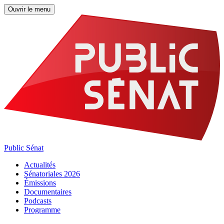
Ouvrir le menu
Public Sénat
Actualités
Sénatoriales 2026
Émissions
Documentaires
Podcasts
Programme