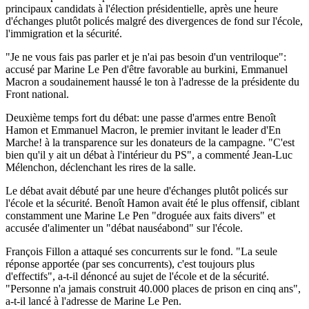
principaux candidats à l'élection présidentielle, après une heure
d'échanges plutôt policés malgré des divergences de fond sur l'école,
l'immigration et la sécurité.
"Je ne vous fais pas parler et je n'ai pas besoin d'un ventriloque":
accusé par Marine Le Pen d'être favorable au burkini, Emmanuel
Macron a soudainement haussé le ton à l'adresse de la présidente du
Front national.
Deuxième temps fort du débat: une passe d'armes entre Benoît
Hamon et Emmanuel Macron, le premier invitant le leader d'En
Marche! à la transparence sur les donateurs de la campagne. "C'est
bien qu'il y ait un débat à l'intérieur du PS", a commenté Jean-Luc
Mélenchon, déclenchant les rires de la salle.
Le débat avait débuté par une heure d'échanges plutôt policés sur
l'école et la sécurité. Benoît Hamon avait été le plus offensif, ciblant
constamment une Marine Le Pen "droguée aux faits divers" et
accusée d'alimenter un "débat nauséabond" sur l'école.
François Fillon a attaqué ses concurrents sur le fond. "La seule
réponse apportée (par ses concurrents), c'est toujours plus
d'effectifs", a-t-il dénoncé au sujet de l'école et de la sécurité.
"Personne n'a jamais construit 40.000 places de prison en cinq ans",
a-t-il lancé à l'adresse de Marine Le Pen.