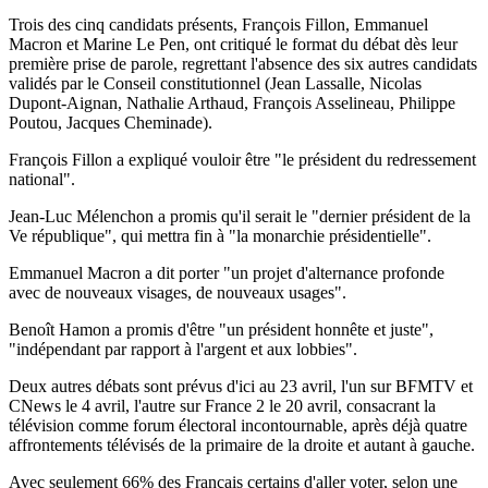
Trois des cinq candidats présents, François Fillon, Emmanuel
Macron et Marine Le Pen, ont critiqué le format du débat dès leur
première prise de parole, regrettant l'absence des six autres candidats
validés par le Conseil constitutionnel (Jean Lassalle, Nicolas
Dupont-Aignan, Nathalie Arthaud, François Asselineau, Philippe
Poutou, Jacques Cheminade).
François Fillon a expliqué vouloir être "le président du redressement
national".
Jean-Luc Mélenchon a promis qu'il serait le "dernier président de la
Ve république", qui mettra fin à "la monarchie présidentielle".
Emmanuel Macron a dit porter "un projet d'alternance profonde
avec de nouveaux visages, de nouveaux usages".
Benoît Hamon a promis d'être "un président honnête et juste",
"indépendant par rapport à l'argent et aux lobbies".
Deux autres débats sont prévus d'ici au 23 avril, l'un sur BFMTV et
CNews le 4 avril, l'autre sur France 2 le 20 avril, consacrant la
télévision comme forum électoral incontournable, après déjà quatre
affrontements télévisés de la primaire de la droite et autant à gauche.
Avec seulement 66% des Français certains d'aller voter, selon une