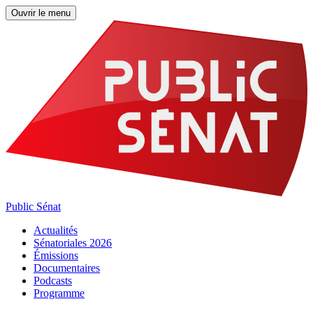
Ouvrir le menu
Public Sénat
Actualités
Sénatoriales 2026
Émissions
Documentaires
Podcasts
Programme