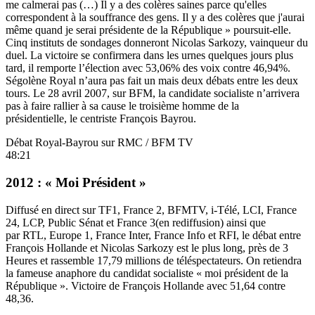
me calmerai pas (…) Il y a des colères saines parce qu'elles
correspondent à la souffrance des gens. Il y a des colères que j'aurai
même quand je serai présidente de la République » poursuit-elle.
Cinq instituts de sondages donneront Nicolas Sarkozy, vainqueur du
duel. La victoire se confirmera dans les urnes quelques jours plus
tard, il remporte l’élection avec 53,06% des voix contre 46,94%.
Ségolène Royal n’aura pas fait un mais deux débats entre les deux
tours. Le 28 avril 2007, sur BFM, la candidate socialiste n’arrivera
pas à faire rallier à sa cause le troisième homme de la
présidentielle, le centriste François Bayrou.
Débat Royal-Bayrou sur RMC / BFM TV
48:21
2012 : « Moi Président »
Diffusé en direct sur TF1, France 2, BFMTV, i-Télé, LCI, France
24, LCP, Public Sénat et France 3(en rediffusion) ainsi que
par RTL, Europe 1, France Inter, France Info et RFI, le débat entre
François Hollande et Nicolas Sarkozy est le plus long, près de 3
Heures et rassemble 17,79 millions de téléspectateurs. On retiendra
la fameuse anaphore du candidat socialiste « moi président de la
République ». Victoire de François Hollande avec 51,64 contre
48,36.