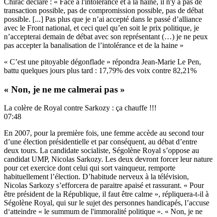
Chirac déclare : « Face à l'intolérance et à la haine, il n'y a pas de
transaction possible, pas de compromission possible, pas de débat
possible. [...] Pas plus que je n’ai accepté dans le passé d’alliance
avec le Front national, et ceci quel qu’en soit le prix politique, je
n’accepterai demain de débat avec son représentant (…) je ne peux
pas accepter la banalisation de l’intolérance et de la haine »
« C’est une pitoyable dégonflade » répondra Jean-Marie Le Pen,
battu quelques jours plus tard : 17,79% des voix contre 82,21%
« Non, je ne me calmerai pas »
La colère de Royal contre Sarkozy : ça chauffe !!!
07:48
En 2007, pour la première fois, une femme accède au second tour
d’une élection présidentielle et par conséquent, au débat d’entre
deux tours. La candidate socialiste, Ségolène Royal s’oppose au
candidat UMP, Nicolas Sarkozy. Les deux devront forcer leur nature
pour cet exercice dont celui qui sort vainqueur, remporte
habituellement l’élection. D’habitude nerveux à la télévision,
Nicolas Sarkozy s’efforcera de paraitre apaisé et rassurant. « Pour
être président de la République, il faut être calme », répliquera-t-il à
Ségolène Royal, qui sur le sujet des personnes handicapés, l’accuse
d‘atteindre « le summum de l'immoralité politique ». « Non, je ne