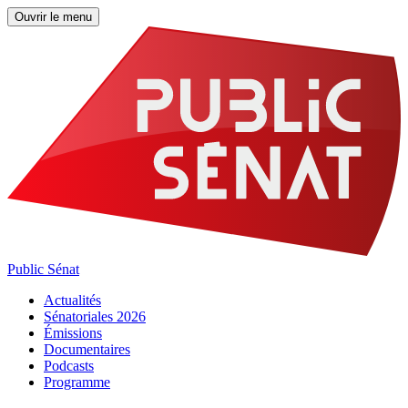
Ouvrir le menu
Public Sénat
Actualités
Sénatoriales 2026
Émissions
Documentaires
Podcasts
Programme