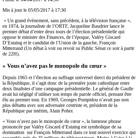
Mis à jour le
05/05/2017 à 17:30
« Un grand évènement, sans précédent, à la télévision française »,
en 1974, la journaliste de l’ORTF, Jacqueline Baudrier lance le
premier débat d’entre deux tours de l’élection présidentielle qui
oppose le ministre des Finances, de l’époque, Valéry Giscard
D’Estaing et le candidat de l’Union de la gauche, François
Mitterrand (Un débat à voir ou revoir su Public Sénat ce soir à partir
de 22H).
« Vous n’avez pas le monopole du cœur »
Depuis 1965 et l’élection au suffrage universel direct du président de
la République, il s’agit donc de la première joute cathodique entre
deux finalistes d’une campagne présidentielle. Le général de Gaulle
avait lui négligé d’utiliser son temps de parole officiel, pensant être
élu au premier tour. En 1969, Georges Pompidou n’avait pas non
plus débattu avec son adversaire centriste et, président de la
République par intérim, Alain Poher.
« Vous n’avez pas le monopole du cœur », la fameuse phrase
prononcée par Valéry Giscard d’Estaing est symbolique de sa
domination sur François Mitterrand dans ce tout nouvel exercice qui
rassembla près de 25 millions de téléspectateurs. Moins à l’aise à la