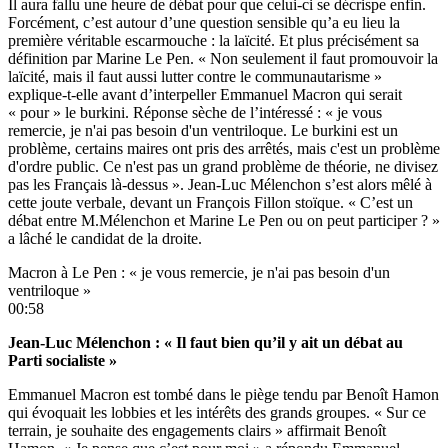
Il aura fallu une heure de débat pour que celui-ci se décrispe enfin.
Forcément, c’est autour d’une question sensible qu’a eu lieu la
première véritable escarmouche : la laïcité. Et plus précisément sa
définition par Marine Le Pen. « Non seulement il faut promouvoir la
laïcité, mais il faut aussi lutter contre le communautarisme »
explique-t-elle avant d’interpeller Emmanuel Macron qui serait
« pour » le burkini. Réponse sèche de l’intéressé : « je vous
remercie, je n'ai pas besoin d'un ventriloque. Le burkini est un
problème, certains maires ont pris des arrêtés, mais c'est un problème
d'ordre public. Ce n'est pas un grand problème de théorie, ne divisez
pas les Français là-dessus ». Jean-Luc Mélenchon s’est alors mêlé à
cette joute verbale, devant un François Fillon stoïque. « C’est un
débat entre M.Mélenchon et Marine Le Pen ou on peut participer ? »
a lâché le candidat de la droite.
Macron à Le Pen : « je vous remercie, je n'ai pas besoin d'un
ventriloque »
00:58
Jean-Luc Mélenchon : « Il faut bien qu’il y ait un débat au
Parti socialiste »
Emmanuel Macron est tombé dans le piège tendu par Benoît Hamon
qui évoquait les lobbies et les intérêts des grands groupes. « Sur ce
terrain, je souhaite des engagements clairs » affirmait Benoît