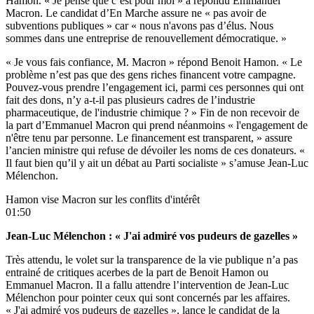
Hamon. « Je pense que c’est pour moi » a répondu Emmanuel
Macron. Le candidat d’En Marche assure ne « pas avoir de
subventions publiques » car « nous n'avons pas d’élus. Nous
sommes dans une entreprise de renouvellement démocratique. »
« Je vous fais confiance, M. Macron » répond Benoit Hamon. « Le
problème n’est pas que des gens riches financent votre campagne.
Pouvez-vous prendre l’engagement ici, parmi ces personnes qui ont
fait des dons, n’y a-t-il pas plusieurs cadres de l’industrie
pharmaceutique, de l'industrie chimique ? » Fin de non recevoir de
la part d’Emmanuel Macron qui prend néanmoins « l'engagement de
n'être tenu par personne. Le financement est transparent, » assure
l’ancien ministre qui refuse de dévoiler les noms de ces donateurs. «
Il faut bien qu’il y ait un débat au Parti socialiste » s’amuse Jean-Luc
Mélenchon.
Hamon vise Macron sur les conflits d'intérêt
01:50
Jean-Luc Mélenchon : « J'ai admiré vos pudeurs de gazelles »
Très attendu, le volet sur la transparence de la vie publique n’a pas
entrainé de critiques acerbes de la part de Benoit Hamon ou
Emmanuel Macron. Il a fallu attendre l’intervention de Jean-Luc
Mélenchon pour pointer ceux qui sont concernés par les affaires.
« J'ai admiré vos pudeurs de gazelles », lance le candidat de la