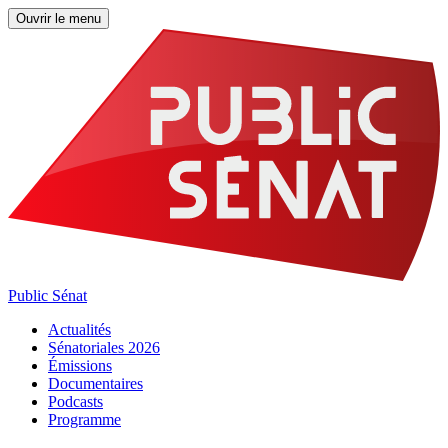
Ouvrir le menu
Public Sénat
Actualités
Sénatoriales 2026
Émissions
Documentaires
Podcasts
Programme