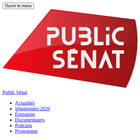
Ouvrir le menu
Public Sénat
Actualités
Sénatoriales 2026
Émissions
Documentaires
Podcasts
Programme