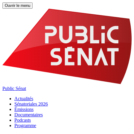
Ouvrir le menu
Public Sénat
Actualités
Sénatoriales 2026
Émissions
Documentaires
Podcasts
Programme