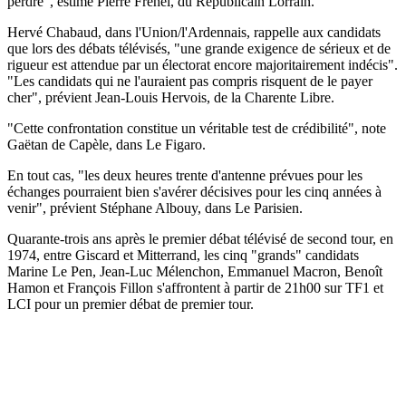
perdre", estime Pierre Fréhel, du Républicain Lorrain.
Hervé Chabaud, dans l'Union/l'Ardennais, rappelle aux candidats
que lors des débats télévisés, "une grande exigence de sérieux et de
rigueur est attendue par un électorat encore majoritairement indécis".
"Les candidats qui ne l'auraient pas compris risquent de le payer
cher", prévient Jean-Louis Hervois, de la Charente Libre.
"Cette confrontation constitue un véritable test de crédibilité", note
Gaëtan de Capèle, dans Le Figaro.
En tout cas, "les deux heures trente d'antenne prévues pour les
échanges pourraient bien s'avérer décisives pour les cinq années à
venir", prévient Stéphane Albouy, dans Le Parisien.
Quarante-trois ans après le premier débat télévisé de second tour, en
1974, entre Giscard et Mitterrand, les cinq "grands" candidats
Marine Le Pen, Jean-Luc Mélenchon, Emmanuel Macron, Benoît
Hamon et François Fillon s'affrontent à partir de 21h00 sur TF1 et
LCI pour un premier débat de premier tour.