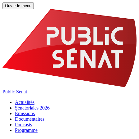
Ouvrir le menu
Public Sénat
Actualités
Sénatoriales 2026
Émissions
Documentaires
Podcasts
Programme