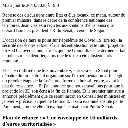
Mis à jour le
20/10/2020 à 19:01
Reprise des discussions entre Etat et élus locaux, ce matin, autour du
premier ministre, dans le cadre de la conférence nationale des
territoires. Jean Castex a reçu les associations d’élus, ainsi que
Gérard Larcher, président LR du Sénat, avenue de Ségur.
L’occasion de faire le point sur l’épidémie de Covid-19 (
lire ici
), la
sécurité des écoles et bien sûr la décentralisation et le futur projet de
loi « 3D », avec la ministre Jacqueline Gourault. Cette dernière a fait
le point sur le calendrier, alors que le texte a été plusieurs fois
repoussé.
Elle a « confirmé que le 3 novembre », elle sera « au Sénat pour
débattre du projet de loi organique sur l’expérimentation ». Il s’agit
du premier étage de la fusée, une forme de hors-d’œuvre, avant le
plat de résistance. « Et j’ai annoncé que nous travaillons pour que le
projet de loi 3D soit écrit à la fin de l’année. Et le premier ministre a
annoncé précisément que ce serait inscrit en Conseil des ministres en
janvier » précise Jacqueline Gourault. Il sera examiné ensuite par le
Parlement, comme elle l’a expliqué ce matin sur
Public Sénat
.
Plan de relance : « Une enveloppe de 16 milliards
d’euros territorialisée »