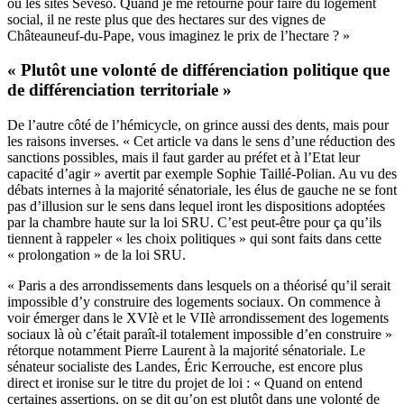
ou les sites Seveso. Quand je me retourne pour faire du logement
social, il ne reste plus que des hectares sur des vignes de
Châteauneuf-du-Pape, vous imaginez le prix de l’hectare ? »
« Plutôt une volonté de différenciation politique que
de différenciation territoriale »
De l’autre côté de l’hémicycle, on grince aussi des dents, mais pour
les raisons inverses. « Cet article va dans le sens d’une réduction des
sanctions possibles, mais il faut garder au préfet et à l’Etat leur
capacité d’agir » avertit par exemple Sophie Taillé-Polian. Au vu des
débats internes à la majorité sénatoriale, les élus de gauche ne se font
pas d’illusion sur le sens dans lequel iront les dispositions adoptées
par la chambre haute sur la loi SRU. C’est peut-être pour ça qu’ils
tiennent à rappeler « les choix politiques » qui sont faits dans cette
« prolongation » de la loi SRU.
« Paris a des arrondissements dans lesquels on a théorisé qu’il serait
impossible d’y construire des logements sociaux. On commence à
voir émerger dans le XVIè et le VIIè arrondissement des logements
sociaux là où c’était paraît-il totalement impossible d’en construire »
rétorque notamment Pierre Laurent à la majorité sénatoriale. Le
sénateur socialiste des Landes, Éric Kerrouche, est encore plus
direct et ironise sur le titre du projet de loi : « Quand on entend
certaines assertions, on se dit qu’on est plutôt dans une volonté de