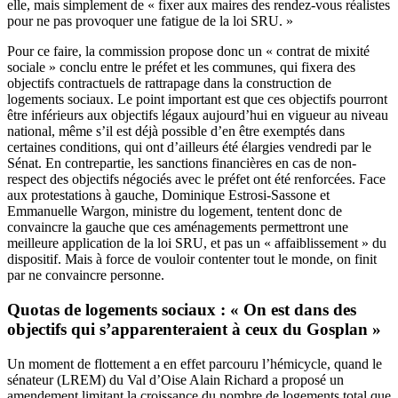
elle, mais simplement de « fixer aux maires des rendez-vous réalistes
pour ne pas provoquer une fatigue de la loi SRU. »
Pour ce faire, la commission propose donc un « contrat de mixité
sociale » conclu entre le préfet et les communes, qui fixera des
objectifs contractuels de rattrapage dans la construction de
logements sociaux. Le point important est que ces objectifs pourront
être inférieurs aux objectifs légaux aujourd’hui en vigueur au niveau
national, même s’il est déjà possible d’en être exemptés dans
certaines conditions,
qui ont d’ailleurs été élargies vendredi par le
Sénat
. En contrepartie, les sanctions financières en cas de non-
respect des objectifs négociés avec le préfet ont été renforcées. Face
aux protestations à gauche, Dominique Estrosi-Sassone et
Emmanuelle Wargon, ministre du logement, tentent donc de
convaincre la gauche que ces aménagements permettront une
meilleure application de la loi SRU, et pas un « affaiblissement » du
dispositif. Mais à force de vouloir contenter tout le monde, on finit
par ne convaincre personne.
Quotas de logements sociaux : « On est dans des
objectifs qui s’apparenteraient à ceux du Gosplan »
Un moment de flottement a en effet parcouru l’hémicycle, quand le
sénateur (LREM) du Val d’Oise Alain Richard a proposé un
amendement limitant la croissance du nombre de logements total que