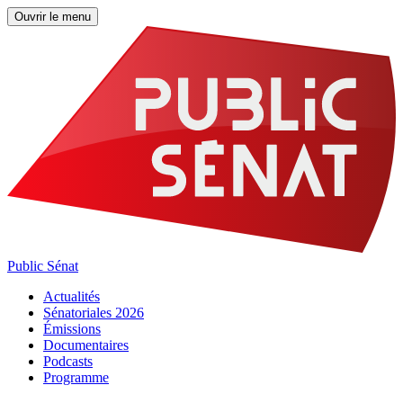
Ouvrir le menu
Public Sénat
Actualités
Sénatoriales 2026
Émissions
Documentaires
Podcasts
Programme