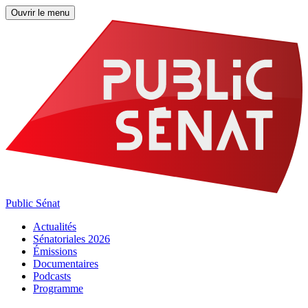
Ouvrir le menu
Public Sénat
Actualités
Sénatoriales 2026
Émissions
Documentaires
Podcasts
Programme