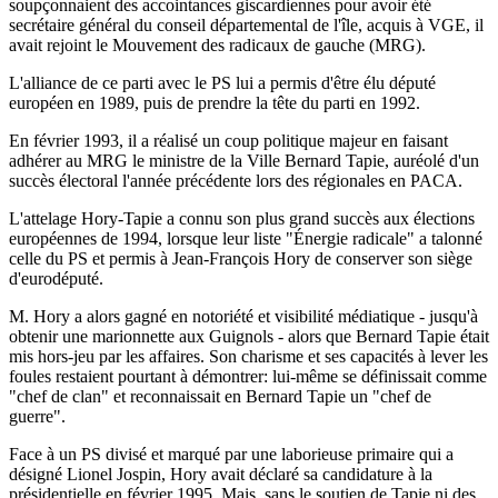
soupçonnaient des accointances giscardiennes pour avoir été
secrétaire général du conseil départemental de l'île, acquis à VGE, il
avait rejoint le Mouvement des radicaux de gauche (MRG).
L'alliance de ce parti avec le PS lui a permis d'être élu député
européen en 1989, puis de prendre la tête du parti en 1992.
En février 1993, il a réalisé un coup politique majeur en faisant
adhérer au MRG le ministre de la Ville Bernard Tapie, auréolé d'un
succès électoral l'année précédente lors des régionales en PACA.
L'attelage Hory-Tapie a connu son plus grand succès aux élections
européennes de 1994, lorsque leur liste "Énergie radicale" a talonné
celle du PS et permis à Jean-François Hory de conserver son siège
d'eurodéputé.
M. Hory a alors gagné en notoriété et visibilité médiatique - jusqu'à
obtenir une marionnette aux Guignols - alors que Bernard Tapie était
mis hors-jeu par les affaires. Son charisme et ses capacités à lever les
foules restaient pourtant à démontrer: lui-même se définissait comme
"chef de clan" et reconnaissait en Bernard Tapie un "chef de
guerre".
Face à un PS divisé et marqué par une laborieuse primaire qui a
désigné Lionel Jospin, Hory avait déclaré sa candidature à la
présidentielle en février 1995. Mais, sans le soutien de Tapie ni des