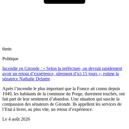
6min
Politique
Incendie en Gironde : « Selon la préfecture, on devrait rapidement
avoir un retour d’expérience, sûrement d’ici 15 jours », estime la
sénatrice Nathalie Delattre
Après l’incendie le plus important que la France ait connu depuis
1949, les habitants de la commune du Porge, durement touchés, ont
fait part de leur sentiment d’abandon. Une situation qui suscite la
compassion des sénateurs de Gironde. Ils appellent les services de
l’Etat à livrer, au plus vite, un retour d’expérience.
Le
4 août 2026