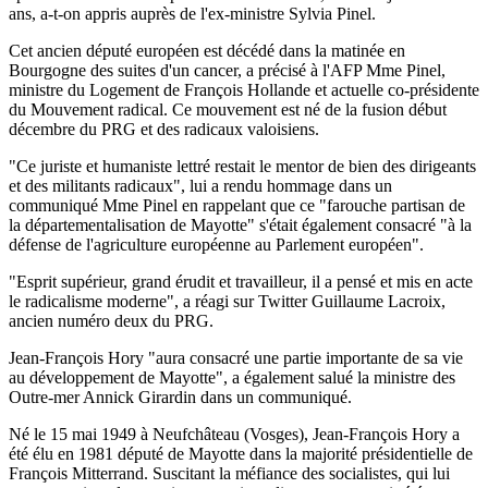
ans, a-t-on appris auprès de l'ex-ministre Sylvia Pinel.
Cet ancien député européen est décédé dans la matinée en
Bourgogne des suites d'un cancer, a précisé à l'AFP Mme Pinel,
ministre du Logement de François Hollande et actuelle co-présidente
du Mouvement radical. Ce mouvement est né de la fusion début
décembre du PRG et des radicaux valoisiens.
"Ce juriste et humaniste lettré restait le mentor de bien des dirigeants
et des militants radicaux", lui a rendu hommage dans un
communiqué Mme Pinel en rappelant que ce "farouche partisan de
la départementalisation de Mayotte" s'était également consacré "à la
défense de l'agriculture européenne au Parlement européen".
"Esprit supérieur, grand érudit et travailleur, il a pensé et mis en acte
le radicalisme moderne", a réagi sur Twitter Guillaume Lacroix,
ancien numéro deux du PRG.
Jean-François Hory "aura consacré une partie importante de sa vie
au développement de Mayotte", a également salué la ministre des
Outre-mer Annick Girardin dans un communiqué.
Né le 15 mai 1949 à Neufchâteau (Vosges), Jean-François Hory a
été élu en 1981 député de Mayotte dans la majorité présidentielle de
François Mitterrand. Suscitant la méfiance des socialistes, qui lui