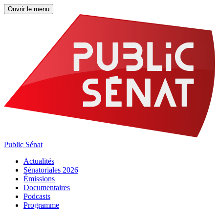
Ouvrir le menu
Public Sénat
Actualités
Sénatoriales 2026
Émissions
Documentaires
Podcasts
Programme