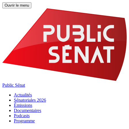
Ouvrir le menu
Public Sénat
Actualités
Sénatoriales 2026
Émissions
Documentaires
Podcasts
Programme