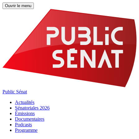
Ouvrir le menu
Public Sénat
Actualités
Sénatoriales 2026
Émissions
Documentaires
Podcasts
Programme