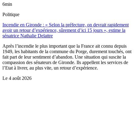
6min
Politique
Incendie en Gironde : « Selon la préfecture, on devrait rapidement
avoir un retour d’expérience, sûrement d’ici 15 jours », estime la
sénatrice Nathalie Delattre
Après l’incendie le plus important que la France ait connu depuis
1949, les habitants de la commune du Porge, durement touchés, ont
fait part de leur sentiment d’abandon. Une situation qui suscite la
compassion des sénateurs de Gironde. Ils appellent les services de
l’Etat à livrer, au plus vite, un retour d’expérience.
Le
4 août 2026