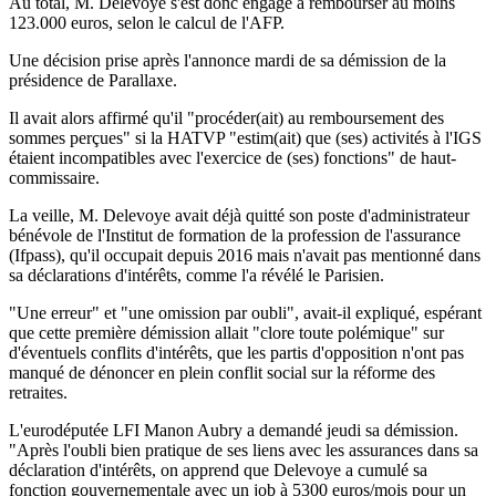
Au total, M. Delevoye s'est donc engagé à rembourser au moins
123.000 euros, selon le calcul de l'AFP.
Une décision prise après l'annonce mardi de sa démission de la
présidence de Parallaxe.
Il avait alors affirmé qu'il "procéder(ait) au remboursement des
sommes perçues" si la HATVP "estim(ait) que (ses) activités à l'IGS
étaient incompatibles avec l'exercice de (ses) fonctions" de haut-
commissaire.
La veille, M. Delevoye avait déjà quitté son poste d'administrateur
bénévole de l'Institut de formation de la profession de l'assurance
(Ifpass), qu'il occupait depuis 2016 mais n'avait pas mentionné dans
sa déclarations d'intérêts, comme l'a révélé le Parisien.
"Une erreur" et "une omission par oubli", avait-il expliqué, espérant
que cette première démission allait "clore toute polémique" sur
d'éventuels conflits d'intérêts, que les partis d'opposition n'ont pas
manqué de dénoncer en plein conflit social sur la réforme des
retraites.
L'eurodéputée LFI Manon Aubry a demandé jeudi sa démission.
"Après l'oubli bien pratique de ses liens avec les assurances dans sa
déclaration d'intérêts, on apprend que Delevoye a cumulé sa
fonction gouvernementale avec un job à 5300 euros/mois pour un