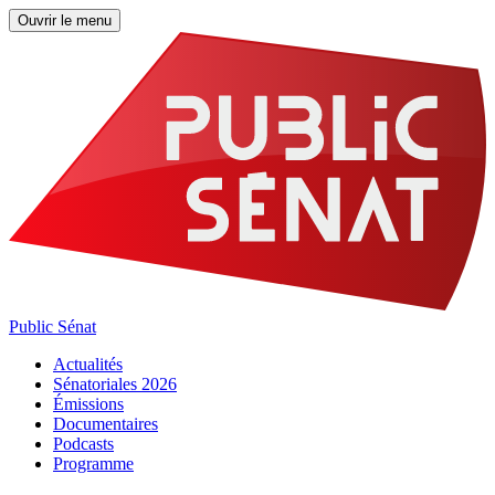
Ouvrir le menu
Public Sénat
Actualités
Sénatoriales 2026
Émissions
Documentaires
Podcasts
Programme