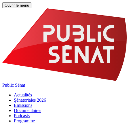
Ouvrir le menu
Public Sénat
Actualités
Sénatoriales 2026
Émissions
Documentaires
Podcasts
Programme