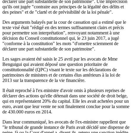
déclarer une part substantielle de son patrimoine". Une imprécision
qu'ils ont jugée "contraire aux principes de la légalité des délits et
des peines" et de "clarté et de prévisibilité de la loi pénale".
Des arguments balayés par la cour de cassation qui a estimé que le
texte visé était "rédigé en des termes suffisamment clairs et précis
pour permettre son interprétation", renvoyant notamment à une
décision du Conseil constitutionnel qui, le 23 juin 2017, a jugé
"conforme à la constitution" les mots "d'omettre sciemment de
déclarer une part substantielle de son patrimoine".
Les sages avaient été saisis le 25 avril par les avocats de Mme
Benguigui qui avaient déposé une question prioritaire de
constitutionnalité (QPC) visant le texte sur les déclarations de
patrimoines de ministres et de certains élus antérieurs à la loi de
2013 sur la transparence de la vie financière.
Il était reproché à l'ex-ministre d'avoir omis à plusieurs reprises de
déclarer des actions qu'elle détenait dans une société de droit belge,
qui en représentaient 20% du capital. Elle les avait achetées pour un
euro, avant que leur vente ne soit finalement conclue pour la somme
de 430.000 euros en 2014.
Dans leur communiqué, les avocats de l'ex-ministre rappellent que
"le tribunal de grande instance de Paris avait décidé une dispense de
peine, là ou la Cour d'appel a, disent-ils, retenu une sanction inédite,