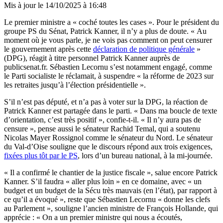
Mis à jour le
14/10/2025 à 16:48
Le premier ministre a « coché toutes les cases ». Pour le président du
groupe PS du Sénat, Patrick Kanner, il n’y a plus de doute. « Au
moment où je vous parle, je ne vois pas comment on peut censurer
le gouvernement après cette
déclaration de politique générale
»
(DPG), réagit à titre personnel Patrick Kanner auprès de
publicsenat.fr. Sébastien Lecornu s’est notamment engagé, comme
le Parti socialiste le réclamait, à suspendre « la réforme de 2023 sur
les retraites jusqu’à l’élection présidentielle ».
S’il n’est pas député, et n’a pas à voter sur la DPG, la réaction de
Patrick Kanner est partagée dans le parti. « Dans ma boucle de texte
d’orientation, c’est très positif », confie-t-il. « Il n’y aura pas de
censure », pense aussi le sénateur Rachid Temal, qui a soutenu
Nicolas Mayer Rossignol comme le sénateur du Nord. Le sénateur
du Val-d’Oise souligne que le discours répond aux trois exigences,
fixées plus tôt par le PS
, lors d’un bureau national, à la mi-journée.
« Il a confirmé le chantier de la justice fiscale », salue encore Patrick
Kanner. S’il faudra « aller plus loin » en ce domaine, avec « un
budget et un budget de la Sécu très mauvais (en l’état), par rapport à
ce qu’il a évoqué », reste que Sébastien Lecornu « donne les clefs
au Parlement », souligne l’ancien ministre de François Hollande, qui
apprécie : « On a un premier ministre qui nous a écoutés,