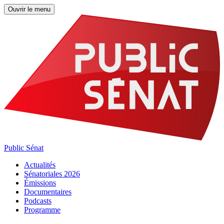
Ouvrir le menu
Public Sénat
Actualités
Sénatoriales 2026
Émissions
Documentaires
Podcasts
Programme