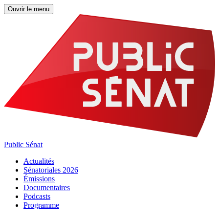
Ouvrir le menu
Public Sénat
Actualités
Sénatoriales 2026
Émissions
Documentaires
Podcasts
Programme