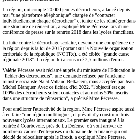
La région, qui compte 20.000 jeunes décrocheurs, a lancé depuis
mai "une plateforme téléphonique" chargée de "contacter
individuellement chaque décrocheur" et tenter de les réintégrer dans
une structure de réinsertion, a expliqué Mme Pécresse lors d'une
conférence de presse sur la rentrée 2018 dans les lycées franciliens.
La lutte contre le décrochage scolaire, devenue une compétence de
la région depuis la loi de 2015 portant sur la Nouvelle organisation
territoriale de la république (NOTRe), a été ciblée "grande cause
régionale 2018". La région lui a consacré 2,5 millions d'euros.
Valérie Pécresse avait réclamé auprès du ministère de l'Education le
"fichier des décrocheurs", une demande refusée par l'ancienne
ministre socialiste Najat-Vallaud Belkacem, mais acceptée par Jean-
Michel Blanquer. Avec ce fichier, d'ici 2022, "l'objectif est que
100% des décrocheurs soient contactés et au moins 50% inscrits
dans une structure de réinsertion", a précisé Mme Pécresse.
Pour améliorer l'attractivité de la région, Mme Pécresse aspire aussi
à en faire "une région multilingue", et prévoit d'y construire trois
nouveaux lycées internationaux. Le premier sera inauguré à la
rentrée à Courbevoie, près de La Défense, où vont arriver de
nombreux cadres d'entreprises du domaine de la finance qui ont
décidé de relocaliser après le Brexit, a expliqué Mme Pécresse.