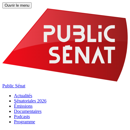
Ouvrir le menu
Public Sénat
Actualités
Sénatoriales 2026
Émissions
Documentaires
Podcasts
Programme