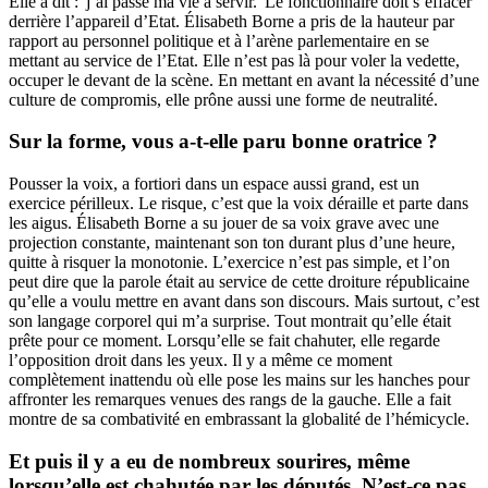
Elle a dit : 'j’ai passé ma vie à servir.' Le fonctionnaire doit s’effacer
derrière l’appareil d’Etat. Élisabeth Borne a pris de la hauteur par
rapport au personnel politique et à l’arène parlementaire en se
mettant au service de l’Etat. Elle n’est pas là pour voler la vedette,
occuper le devant de la scène. En mettant en avant la nécessité d’une
culture de compromis, elle prône aussi une forme de neutralité.
Sur la forme, vous a-t-elle paru bonne oratrice ?
Pousser la voix, a fortiori dans un espace aussi grand, est un
exercice périlleux. Le risque, c’est que la voix déraille et parte dans
les aigus. Élisabeth Borne a su jouer de sa voix grave avec une
projection constante, maintenant son ton durant plus d’une heure,
quitte à risquer la monotonie. L’exercice n’est pas simple, et l’on
peut dire que la parole était au service de cette droiture républicaine
qu’elle a voulu mettre en avant dans son discours. Mais surtout, c’est
son langage corporel qui m’a surprise. Tout montrait qu’elle était
prête pour ce moment. Lorsqu’elle se fait chahuter, elle regarde
l’opposition droit dans les yeux. Il y a même ce moment
complètement inattendu où elle pose les mains sur les hanches pour
affronter les remarques venues des rangs de la gauche. Elle a fait
montre de sa combativité en embrassant la globalité de l’hémicycle.
Et puis il y a eu de nombreux sourires, même
lorsqu’elle est chahutée par les députés. N’est-ce pas