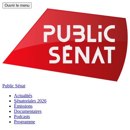
Ouvrir le menu
Public Sénat
Actualités
Sénatoriales 2026
Émissions
Documentaires
Podcasts
Programme