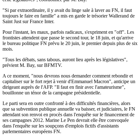
"Si par extraordinaire, il y avait du linge sale à laver au FN, il faut
toujours le faire en famille" a mis en garde le trésorier Wallerand de
Saint Just sur France Inter.
Pour l'instant, les maux, parfois radicaux, s'expriment en "off". Les
frontistes attendent que passe le second tour, le 18 juin, et qu'arrive
le bureau politique FN prévu le 20 juin, le premier depuis plus de six
mois.
"Tous les débats, sans tabous, auront lieu après les législatives",
prévient M. Bay, sur BFMTV.
A ce moment, "nous devrons nous demander comment rebondir et
capitaliser sur le fort rejet à venir d'Emmanuel Macron", anticipe un
dirigeant auprès de l'AFP. "Il faut en finir avec l'amateurisme",
bouillonne un ténor de la campagne présidentielle.
Le parti sera en outre confronté à des difficultés financières, alors
que sa subvention publique annuelle va baisser, et judiciaires, le FN
attendant son renvoi en procès dans l'enquête sur le financement de
ses campagnes 2012. Marine Le Pen devrait elle être convoquée
dans l'enquête sur les soupçons d'emplois fictifs d'assistants
parlementaires européens FN.