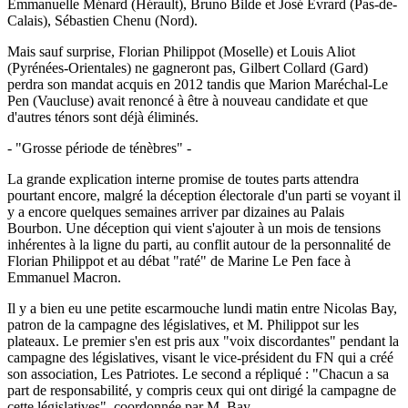
Emmanuelle Ménard (Hérault), Bruno Bilde et José Evrard (Pas-de-
Calais), Sébastien Chenu (Nord).
Mais sauf surprise, Florian Philippot (Moselle) et Louis Aliot
(Pyrénées-Orientales) ne gagneront pas, Gilbert Collard (Gard)
perdra son mandat acquis en 2012 tandis que Marion Maréchal-Le
Pen (Vaucluse) avait renoncé à être à nouveau candidate et que
d'autres ténors sont déjà éliminés.
- "Grosse période de ténèbres" -
La grande explication interne promise de toutes parts attendra
pourtant encore, malgré la déception électorale d'un parti se voyant il
y a encore quelques semaines arriver par dizaines au Palais
Bourbon. Une déception qui vient s'ajouter à un mois de tensions
inhérentes à la ligne du parti, au conflit autour de la personnalité de
Florian Philippot et au débat "raté" de Marine Le Pen face à
Emmanuel Macron.
Il y a bien eu une petite escarmouche lundi matin entre Nicolas Bay,
patron de la campagne des législatives, et M. Philippot sur les
plateaux. Le premier s'en est pris aux "voix discordantes" pendant la
campagne des législatives, visant le vice-président du FN qui a créé
son association, Les Patriotes. Le second a répliqué : "Chacun a sa
part de responsabilité, y compris ceux qui ont dirigé la campagne de
cette législatives", coordonnée par M. Bay.