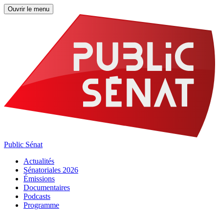
Ouvrir le menu
Public Sénat
Actualités
Sénatoriales 2026
Émissions
Documentaires
Podcasts
Programme