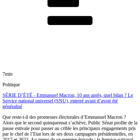
7min
Politique
SÉRIE D’ÉTÉ - Emmanuel Macron, 10 ans après, quel bilan ? Le
Service national universel (SNU), enterré avant d’avoir été
généralisé
Que reste-t-il des promesses électorales d’Emmanuel Macron ?
Alors que le second quinquennat s’achève, Public Sénat profite de la
pause estivale pour passer au crible les principaux engagements pris
par le chef de l’Etat lors de ses deux campagnes présidentielles, en
2017 et 2022. Au menu de ce premier épisode : le Service national