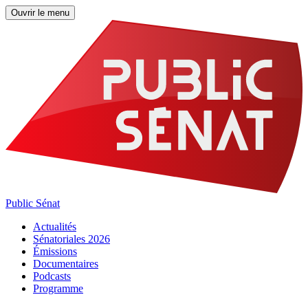
Ouvrir le menu
Public Sénat
Actualités
Sénatoriales 2026
Émissions
Documentaires
Podcasts
Programme