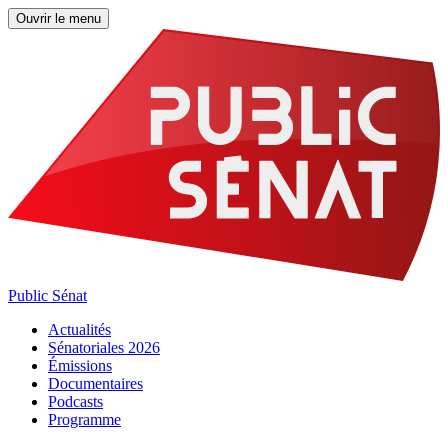
Ouvrir le menu
Public Sénat
Actualités
Sénatoriales 2026
Émissions
Documentaires
Podcasts
Programme