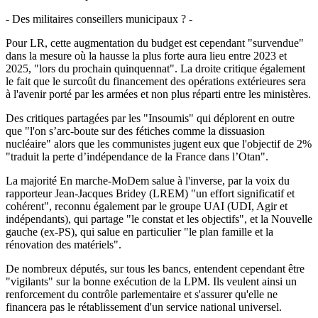
- Des militaires conseillers municipaux ? -
Pour LR, cette augmentation du budget est cependant "survendue"
dans la mesure où la hausse la plus forte aura lieu entre 2023 et
2025, "lors du prochain quinquennat". La droite critique également
le fait que le surcoût du financement des opérations extérieures sera
à l'avenir porté par les armées et non plus réparti entre les ministères.
Des critiques partagées par les "Insoumis" qui déplorent en outre
que "l'on s’arc-boute sur des fétiches comme la dissuasion
nucléaire" alors que les communistes jugent eux que l'objectif de 2%
"traduit la perte d’indépendance de la France dans l’Otan".
La majorité En marche-MoDem salue à l'inverse, par la voix du
rapporteur Jean-Jacques Bridey (LREM) "un effort significatif et
cohérent", reconnu également par le groupe UAI (UDI, Agir et
indépendants), qui partage "le constat et les objectifs", et la Nouvelle
gauche (ex-PS), qui salue en particulier "le plan famille et la
rénovation des matériels".
De nombreux députés, sur tous les bancs, entendent cependant être
"vigilants" sur la bonne exécution de la LPM. Ils veulent ainsi un
renforcement du contrôle parlementaire et s'assurer qu'elle ne
financera pas le rétablissement d'un service national universel.