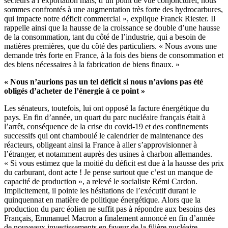
secteurs à l’exportation mais, d’un point de vue conjoncturel, nous
sommes confrontés à une augmentation très forte des hydrocarbures,
qui impacte notre déficit commercial », explique Franck Riester. Il
rappelle ainsi que la hausse de la croissance se double d’une hausse
de la consommation, tant du côté de l’industrie, qui a besoin de
matières premières, que du côté des particuliers. « Nous avons une
demande très forte en France, à la fois des biens de consommation et
des biens nécessaires à la fabrication de biens finaux. »
« Nous n’aurions pas un tel déficit si nous n’avions pas été
obligés d’acheter de l’énergie à ce point »
Les sénateurs, toutefois, lui ont opposé la facture énergétique du
pays. En fin d’année,
un quart du parc nucléaire français était à
l’arrêt, conséquence de la crise du covid-19 et des confinements
successifs qui ont chamboulé le calendrier de maintenance des
réacteurs
, obligeant ainsi la France à aller s’approvisionner à
l’étranger, et notamment auprès des usines à charbon allemandes.
« Si vous estimez que la moitié du déficit est due à la hausse des prix
du carburant, dont acte ! Je pense surtout que c’est un manque de
capacité de production », a relevé le socialiste Rémi Cardon.
Implicitement, il pointe les hésitations de l’exécutif durant le
quinquennat en matière de politique énergétique. Alors que la
production du parc éolien ne suffit pas à répondre aux besoins des
Français,
Emmanuel Macron a finalement annoncé en fin d’année
de nouveaux investissements en faveur de la filière nucléaire
.