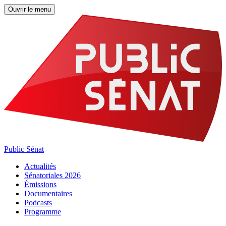
Ouvrir le menu
Public Sénat
Actualités
Sénatoriales 2026
Émissions
Documentaires
Podcasts
Programme