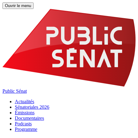
Ouvrir le menu
Public Sénat
Actualités
Sénatoriales 2026
Émissions
Documentaires
Podcasts
Programme